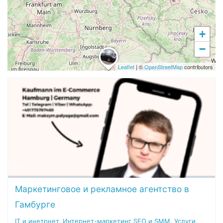
+
−
Leaflet
| ©
OpenStreetMap
contributors
Маркетинговое и рекламное агентство в
Гамбурге
IT и инетрнет
,
Интернет-маркетинг SEO и SMM
,
Услуги
,