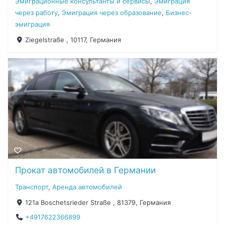
Эмиграционные консультанты и сервисы
,
Эмиграция
через работу
,
Эмиграция через образование
,
Бизнес-
эмиграция
Ziegelstraße , 10117, Германия
Прокат автомобилей в Германии
Транспорт
,
Аренда автомобилей
121a Boschetsrieder Straße , 81379, Германия
+4917622366899