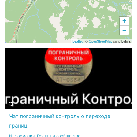
+
−
Leaflet
| ©
OpenStreetMap
contributors
Чат пограничный контроль о переходе
границ
Информация
,
Группы и сообщества