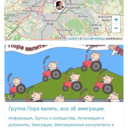
+
−
Leaflet
| ©
OpenStreetMap
contributors
Группа Пора валить, все об эмиграции.
Информация
,
Группы и сообщества
,
Легализация и
документы
,
Эмиграция
,
Эмиграционные консультанты и