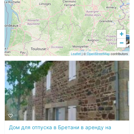
+
−
Leaflet
| ©
OpenStreetMap
contributors
Дом для отпуска в Бретани в аренду на