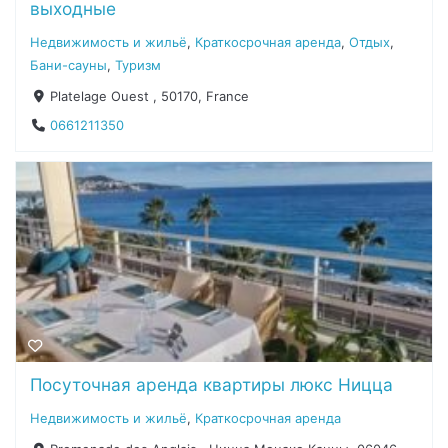
выходные
Недвижимость и жильё
,
Краткосрочная аренда
,
Отдых
,
Бани-сауны
,
Туризм
Platelage Ouest , 50170, France
0661211350
Посуточная аренда квартиры люкс Ницца
Недвижимость и жильё
,
Краткосрочная аренда