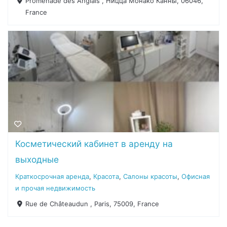
Promenade des Anglais , Ницца Монако Канны, 06046,
France
Косметический кабинет в аренду на
выходные
Краткосрочная аренда
,
Красота
,
Салоны красоты
,
Офисная
и прочая недвижимость
Rue de Châteaudun , Paris, 75009, France