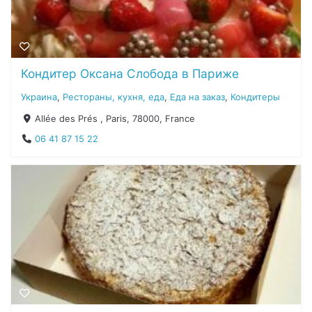
Кондитер Оксана Слобода в Париже
Украина
,
Рестораны, кухня, еда
,
Еда на заказ
,
Кондитеры
Allée des Prés , Paris, 78000, France
06 41 87 15 22