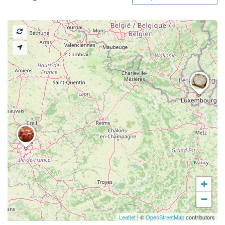
+
−
Leaflet
| ©
OpenStreetMap
contributors