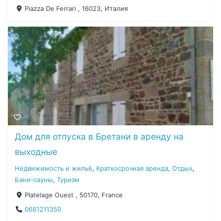
Piazza De Ferrari , 16023, Италия
Дом для отпуска в Бретани в аренду на
выходные
Недвижимость и жильё
,
Краткосрочная аренда
,
Отдых
,
Бани-сауны
,
Туризм
Platelage Ouest , 50170, France
0661211350