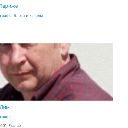
 Париже
ографы
,
Блоги и каналы
 Лим
ографы
5001, France