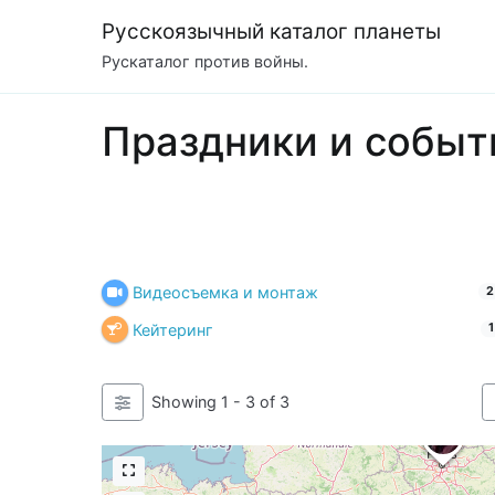
Перейти
Русскоязычный каталог планеты
к
Рускаталог против войны.
содержимому
Праздники и событ
Видеосъемка и монтаж
2
Кейтеринг
1
Showing 1 - 3 of 3