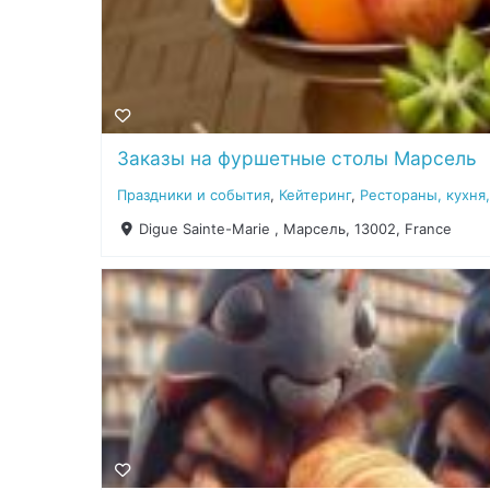
Заказы на фуршетные столы Марсель
Праздники и события
,
Кейтеринг
,
Рестораны, кухня,
Digue Sainte-Marie , Марсель, 13002, France