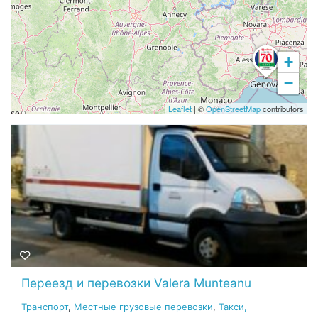
+
−
Leaflet
| ©
OpenStreetMap
contributors
Переезд и перевозки Valera Munteanu
Транспорт
,
Местные грузовые перевозки
,
Такси,