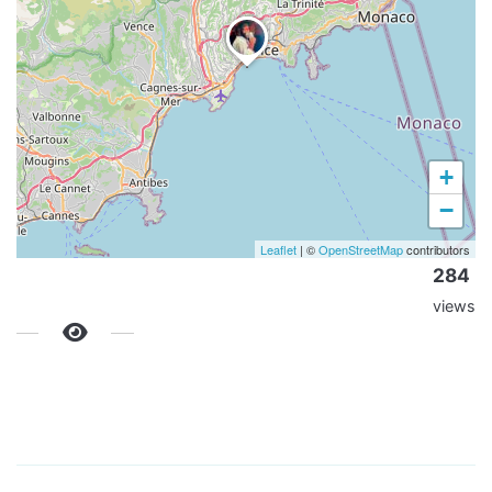
+
−
Leaflet
| ©
OpenStreetMap
contributors
284
views