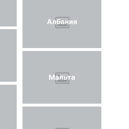
Албания
Мальта