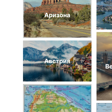
Аризона
Австрия
В