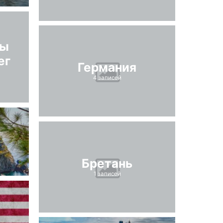
пы
ег
Германия
4 записей
Бретань
1 записей