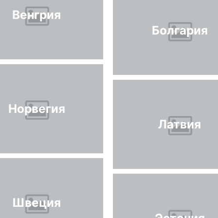
Венгрия
Болгария
Норвегия
Латвия
Швеция
Эстония