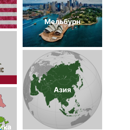
Мельбурн
Азия
ика