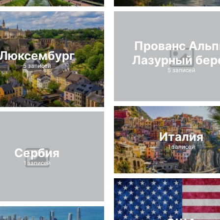
Прованс Аль
Люксембург
Лазурный бер
5 записей
5 записей
Италия
1 записей
Сербия
1 записей