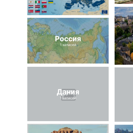
Россия
1 записей
Дания
1 записей