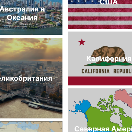
США
Австралия и
Океания
Калифорния
еликобритания
Северная Амер