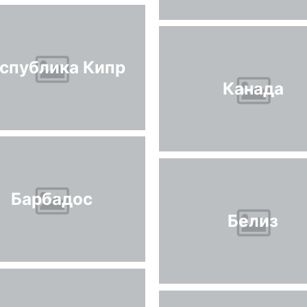
спублика Кипр
Канада
Барбадос
Белиз