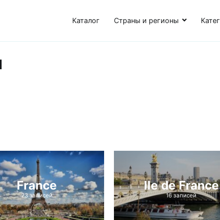
Каталог
Страны и регионы
Кате
ы
France
Ile de France
23 записей
16 записей