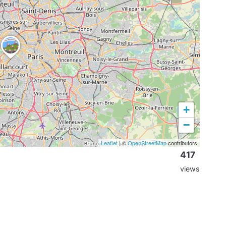
+
−
Leaflet
| ©
OpenStreetMap
contributors
417
views