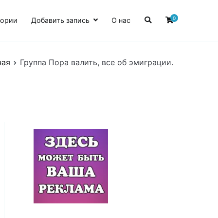
0
гории
Добавить запись
О нас
ная
Группа Пора валить, все об эмиграции.