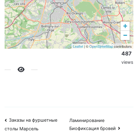
+
−
Leaflet
| ©
OpenStreetMap
contributors
487
views
Навигация
Заказы на фуршетные
Ламинирование
Биофиксация бровей
столы Марсель
по